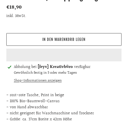
Normaler
€18,90
Preis
inkl. MwSt.
IN DEN WARENKORB LEGEN
Produkt
Abholung bei
[feyv] Kreativbüro
verfügbar
wird
Gewöhnlich fertig in 5 oder mehr Tagen
zum
Shop-Informationen anzeigen
Warenkorb
hinzugefügt
- rost-rote Tasche, Print in beige
- 100% Bio-Baumwoll-Canvas
- von Hand abwaschbar
- nicht geeignet für Waschmaschine und Trockner
- Größe: ca. 37cm Breite x 42cm Höhe