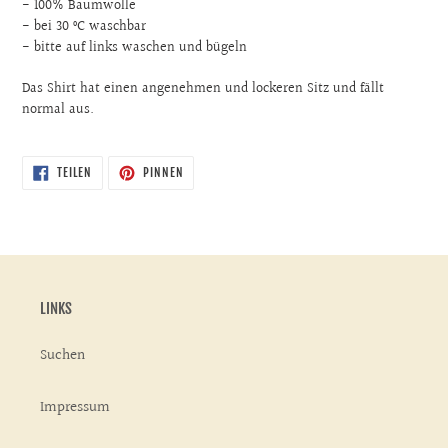
- 100% Baumwolle
- bei 30 °C waschbar
- bitte auf links waschen und bügeln
Das Shirt hat einen angenehmen und lockeren Sitz und fällt
normal aus.
AUF
AUF
TEILEN
PINNEN
FACEBOOK
PINTEREST
TEILEN
PINNEN
LINKS
Suchen
Impressum