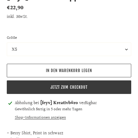
Normaler
€22,90
Preis
inkl. MwSt.
Größe
IN DEN WARENKORB LEGEN
JETZT ZUM CHECKOUT
Produkt
Abholung bei
[feyv] Kreativbüro
verfügbar
wird
Gewöhnlich fertig in 5 oder mehr Tagen
zum
Shop-Informationen anzeigen
Warenkorb
hinzugefügt
- Berry Shirt, Print in schwarz